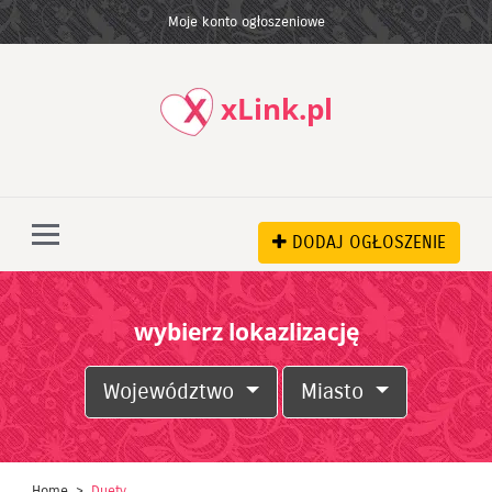
Moje konto ogłoszeniowe
xLink.pl
DODAJ OGŁOSZENIE
wybierz lokazlizację
Województwo
Miasto
Home
Duety