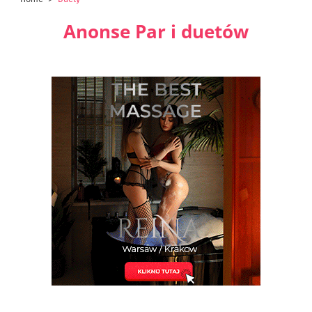
Anonse Par i duetów