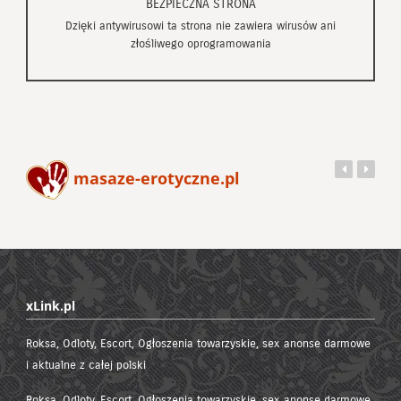
BEZPIECZNA STRONA
Dzięki antywirusowi ta strona nie zawiera wirusów ani
złośliwego oprogramowania
masaze-erotyczne.pl
xLink.pl
Roksa, Odloty, Escort, Ogłoszenia towarzyskie, sex anonse darmowe
i aktualne z całej polski
Roksa, Odloty, Escort, Ogłoszenia towarzyskie, sex anonse darmowe