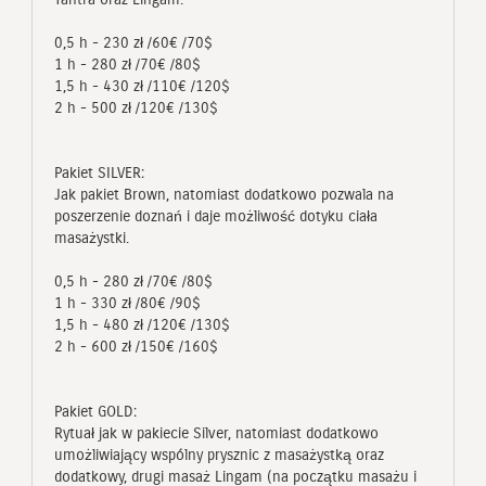
0,5 h - 230 zł /60€ /70$
1 h - 280 zł /70€ /80$
1,5 h - 430 zł /110€ /120$
2 h - 500 zł /120€ /130$
Pakiet SILVER:
Jak pakiet Brown, natomiast dodatkowo pozwala na
poszerzenie doznań i daje możliwość dotyku ciała
masażystki.
0,5 h - 280 zł /70€ /80$
1 h - 330 zł /80€ /90$
1,5 h - 480 zł /120€ /130$
2 h - 600 zł /150€ /160$
Pakiet GOLD:
Rytuał jak w pakiecie Silver, natomiast dodatkowo
umożliwiający wspólny prysznic z masażystką oraz
dodatkowy, drugi masaż Lingam (na początku masażu i