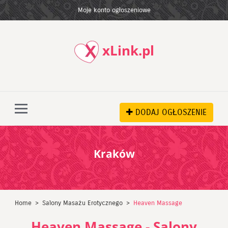
Moje konto ogłoszeniowe
xLink.pl
DODAJ OGŁOSZENIE
Kraków
Home
Salony Masażu Erotycznego
Heaven Massage
Heaven Massage - Salony