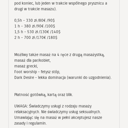
pod koniec, lub jeden w trakcie wspólnego prysznicu a
drugi w trakcie masażu).
0,5h - 330 zł /80€ /90$
1 h - 380 zł /90€ /100$
1,5 h - 530 zł /130€ /140$
2 h - 700 zł /170€ /180$
Możliwy także masaż na 4 ręce z drugą masażystką,
masaż dla par/kobiet,
masaż grecki,
Foot worship - fetysz stóp,
Dark Desire - lekka dominacja (warunki do uzgodnienia).
Płatność gotówką, kartą oraz blik.
UWAGA: Świadczymy usługi z rodzaju masaży
relaksacyjnych. Nie świadczymy usług seksualnych.
Umawiając się na masaż w pełni akceptujesz nasze
zasady i regulamin.